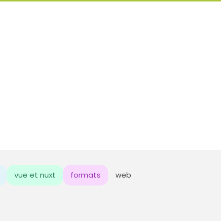
vue et nuxt
formats
web