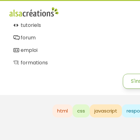
tutoriels
forum
emploi
formations
S'in
html
css
javascript
respo