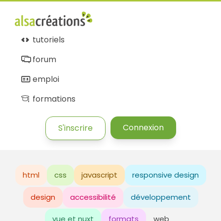
tutoriels
forum
emploi
formations
Connexion
S'inscrire
html
css
javascript
responsive design
design
accessibilité
développement
vue et nuxt
formats
web