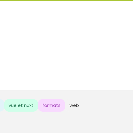
vue et nuxt
formats
web