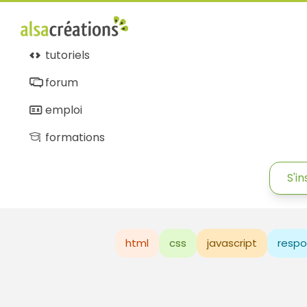
tutoriels
forum
emploi
formations
S'in
html
css
javascript
respo