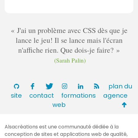
J'ai un problème avec CSS dès que je
lance le jeu! Il se lance mais l'écran
n'affiche rien. Que dois-je faire?
(Sarah Palin)
plan du
site
contact
formations
agence
Retou
web
en
haut
Alsacréations est une communauté dédiée à la
de
conception de sites et applications web de qualité,