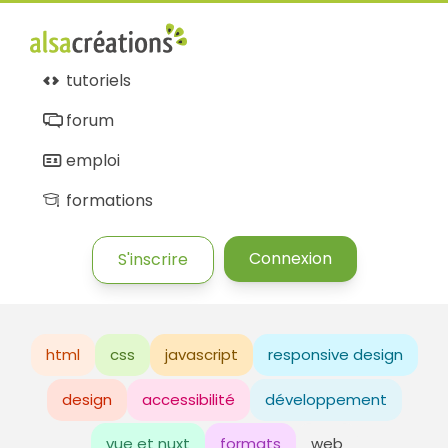
tutoriels
forum
emploi
formations
Connexion
S'inscrire
html
css
javascript
responsive design
design
accessibilité
développement
vue et nuxt
formats
web