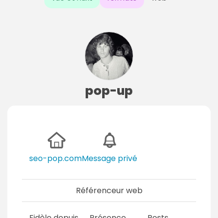
pop-up
seo-pop.com
Message privé
Référenceur web
Fidèle depuis
Présence
Posts