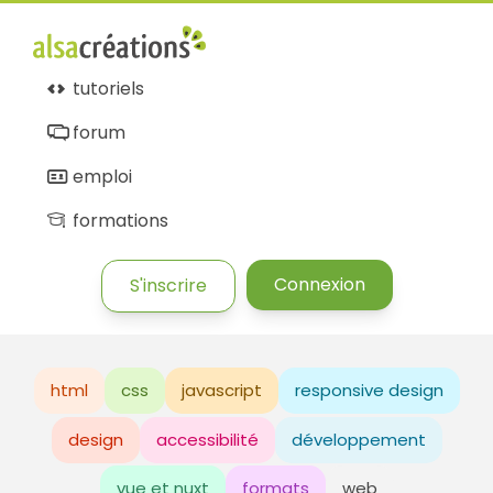
tutoriels
forum
emploi
formations
Connexion
S'inscrire
html
css
javascript
responsive design
design
accessibilité
développement
vue et nuxt
formats
web