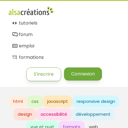
tutoriels
forum
emploi
formations
Connexion
S'inscrire
html
css
javascript
responsive design
design
accessibilité
développement
vue et nuxt
formats
web