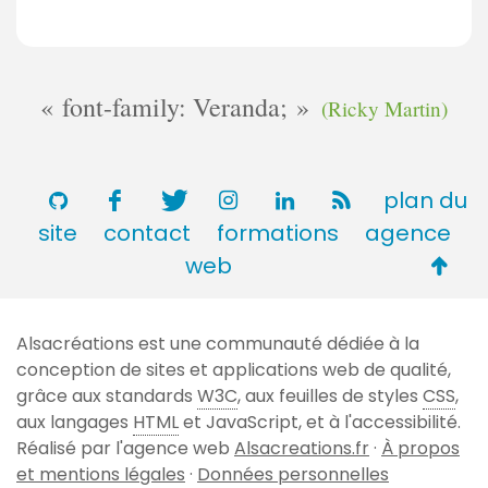
font-family: Veranda;
(Ricky Martin)
plan du
site
contact
formations
agence
Retou
web
en
haut
Alsacréations est une communauté dédiée à la
de
conception de sites et applications web de qualité,
page
grâce aux standards
W3C
, aux feuilles de styles
CSS
,
aux langages
HTML
et JavaScript, et à l'accessibilité.
Réalisé par l'agence web
Alsacreations.fr
·
À propos
et mentions légales
·
Données personnelles