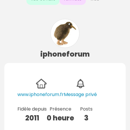
iphoneforum
www.iphoneforum.fr
Message privé
Fidèle depuis
Présence
Posts
2011
0 heure
3