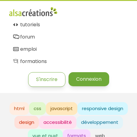
tutoriels
forum
emploi
formations
Connexion
S'inscrire
html
css
javascript
responsive design
design
accessibilité
développement
vue et nuxt
formats
web