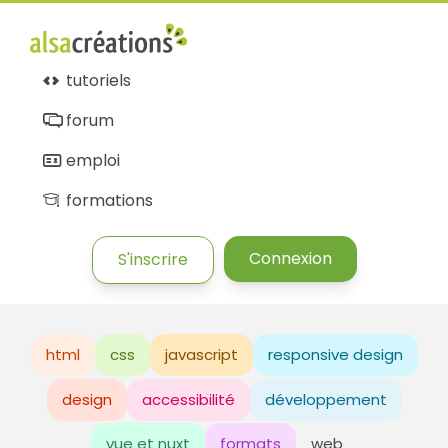
tutoriels
forum
emploi
formations
Connexion
S'inscrire
html
css
javascript
responsive design
design
accessibilité
développement
vue et nuxt
formats
web