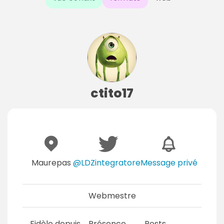
ctito17
Maurepas
@LDZintegratore
Message privé
Webmestre
Fidèle depuis
Présence
Posts