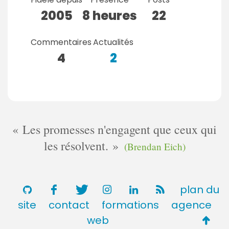
2005
8 heures
22
Commentaires
Actualités
4
2
Les promesses n'engagent que ceux qui
les résolvent.
(Brendan Eich)
plan du
site
contact
formations
agence
Retou
web