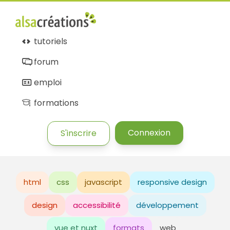
tutoriels
forum
emploi
formations
Connexion
S'inscrire
html
css
javascript
responsive design
design
accessibilité
développement
vue et nuxt
formats
web