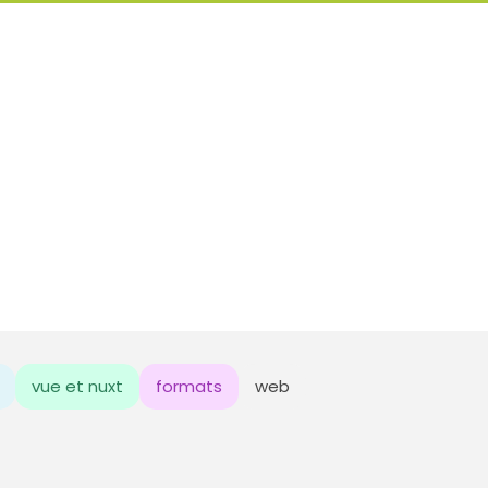
vue et nuxt
formats
web