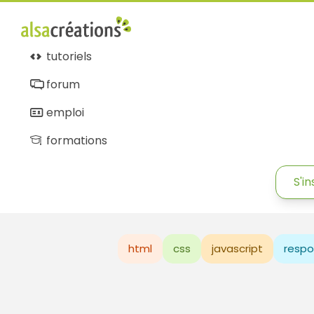
tutoriels
forum
emploi
formations
S'in
html
css
javascript
respo