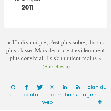
2011
Un div unique, c'est plus sobre, disons
plus classe. Mais deux, c'est évidemment
plus convivial, ils s'ennnuient moins
(Hulk Hogan)
plan du
site
contact
formations
agence
Retou
web
en