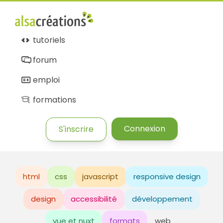
tutoriels
forum
emploi
formations
Connexion
S'inscrire
html
css
javascript
responsive design
design
accessibilité
développement
vue et nuxt
formats
web