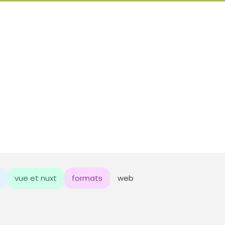
vue et nuxt
formats
web