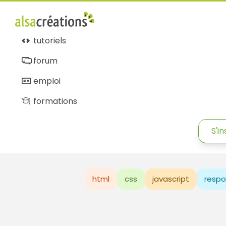
tutoriels
forum
emploi
formations
S'in
html
css
javascript
respo