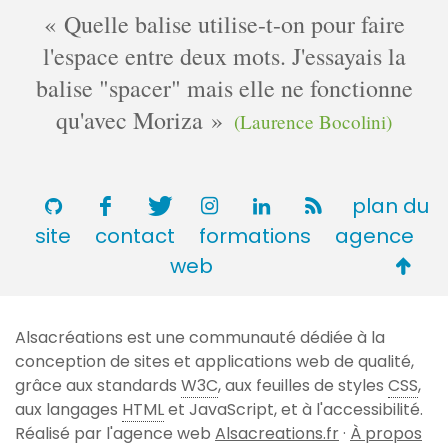
Quelle balise utilise-t-on pour faire
l'espace entre deux mots. J'essayais la
balise "spacer" mais elle ne fonctionne
qu'avec Moriza
(Laurence Bocolini)
plan du
site
contact
formations
agence
Retou
web
en
haut
Alsacréations est une communauté dédiée à la
de
conception de sites et applications web de qualité,
page
grâce aux standards
W3C
, aux feuilles de styles
CSS
,
aux langages
HTML
et JavaScript, et à l'accessibilité.
Réalisé par l'agence web
Alsacreations.fr
·
À propos