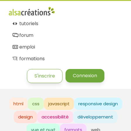
tutoriels
forum
emploi
formations
Connexion
S'inscrire
html
css
javascript
responsive design
design
accessibilité
développement
vue et nuxt
formats
web