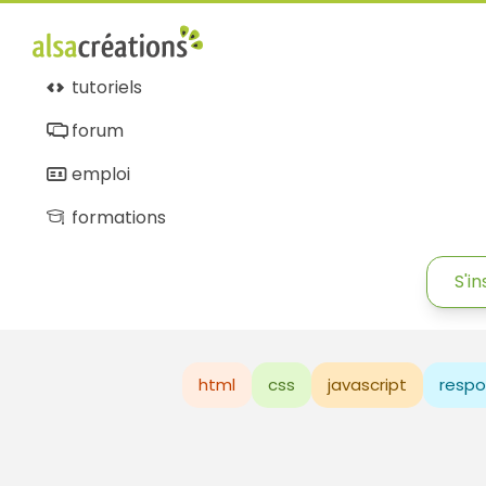
tutoriels
forum
emploi
formations
S'in
html
css
javascript
respo