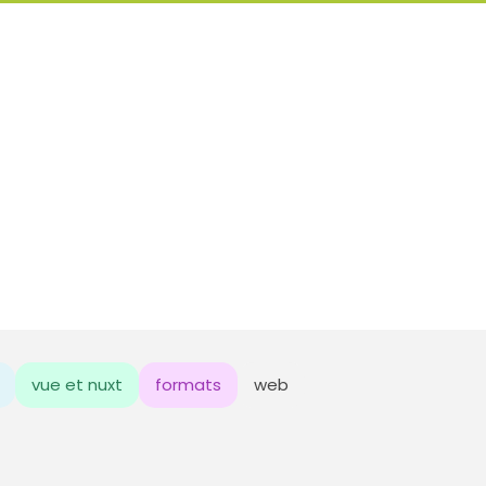
vue et nuxt
formats
web