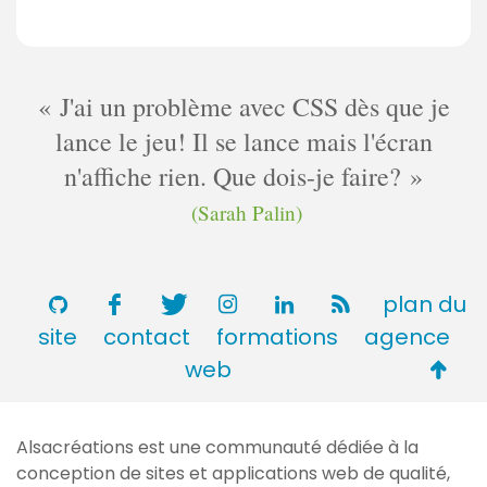
J'ai un problème avec CSS dès que je
lance le jeu! Il se lance mais l'écran
n'affiche rien. Que dois-je faire?
(Sarah Palin)
plan du
site
contact
formations
agence
Retou
web
en
haut
Alsacréations est une communauté dédiée à la
de
conception de sites et applications web de qualité,