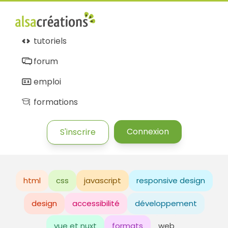
tutoriels
forum
emploi
formations
Connexion
S'inscrire
html
css
javascript
responsive design
design
accessibilité
développement
vue et nuxt
formats
web