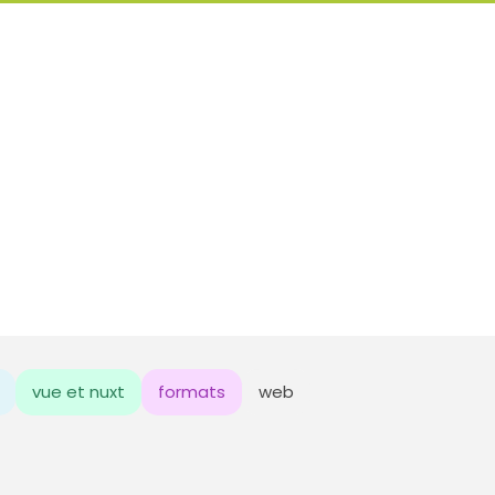
vue et nuxt
formats
web