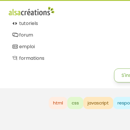
tutoriels
forum
emploi
formations
S'in
html
css
javascript
respo