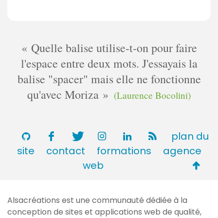
Quelle balise utilise-t-on pour faire
l'espace entre deux mots. J'essayais la
balise "spacer" mais elle ne fonctionne
qu'avec Moriza
(Laurence Bocolini)
plan du
site
contact
formations
agence
Retou
web
en
haut
Alsacréations est une communauté dédiée à la
de
conception de sites et applications web de qualité,