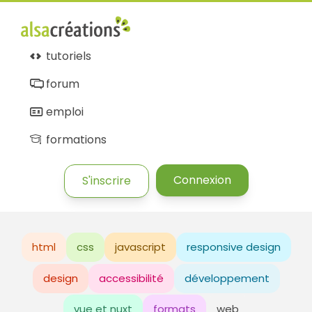
tutoriels
forum
emploi
formations
Connexion
S'inscrire
html
css
javascript
responsive design
design
accessibilité
développement
vue et nuxt
formats
web