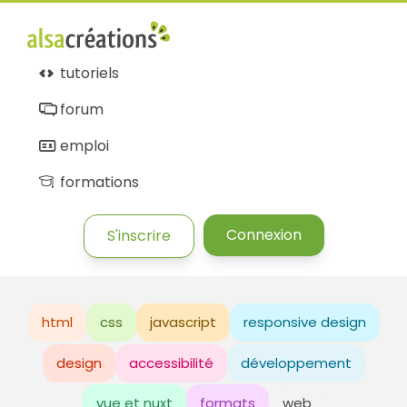
tutoriels
forum
emploi
formations
Connexion
S'inscrire
html
css
javascript
responsive design
design
accessibilité
développement
vue et nuxt
formats
web