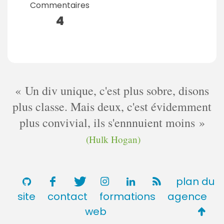
Commentaires
4
Un div unique, c'est plus sobre, disons
plus classe. Mais deux, c'est évidemment
plus convivial, ils s'ennnuient moins
(Hulk Hogan)
plan du
site
contact
formations
agence
Retou
web