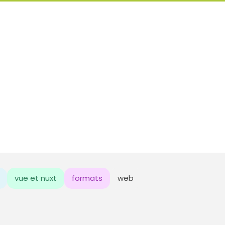
vue et nuxt
formats
web