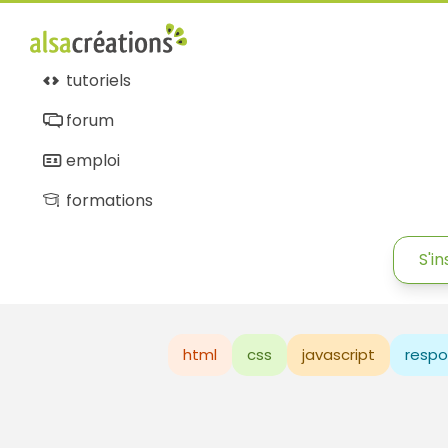
tutoriels
forum
emploi
formations
S'in
html
css
javascript
respo