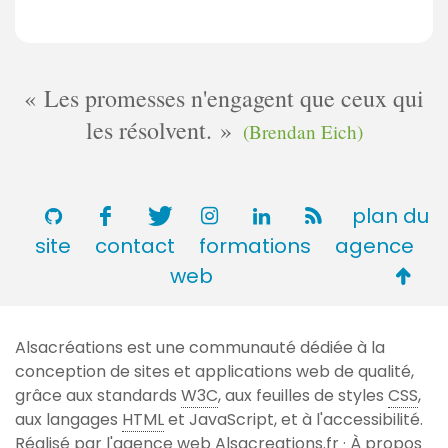
Les promesses n'engagent que ceux qui
les résolvent.
(Brendan Eich)
plan du
site
contact
formations
agence
Retou
web
en
haut
Alsacréations est une communauté dédiée à la
de
conception de sites et applications web de qualité,
page
grâce aux standards
W3C
, aux feuilles de styles
CSS
,
aux langages
HTML
et JavaScript, et à l'accessibilité.
Réalisé par l'agence web
Alsacreations.fr
·
À propos