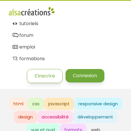
tutoriels
forum
emploi
formations
Connexion
S'inscrire
html
css
javascript
responsive design
design
accessibilité
développement
vue et nuxt
formats
web