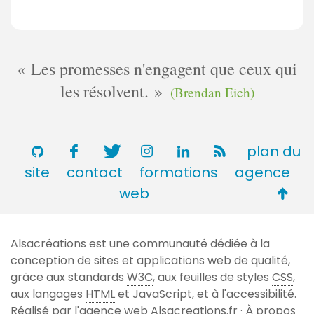
Les promesses n'engagent que ceux qui
les résolvent.
(Brendan Eich)
plan du
site
contact
formations
agence
Retou
web
en
haut
Alsacréations est une communauté dédiée à la
de
conception de sites et applications web de qualité,
page
grâce aux standards
W3C
, aux feuilles de styles
CSS
,
aux langages
HTML
et JavaScript, et à l'accessibilité.
Réalisé par l'agence web
Alsacreations.fr
·
À propos