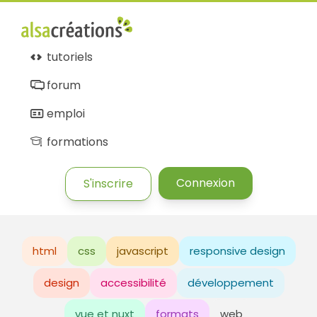
tutoriels
forum
emploi
formations
Connexion
S'inscrire
html
css
javascript
responsive design
design
accessibilité
développement
vue et nuxt
formats
web