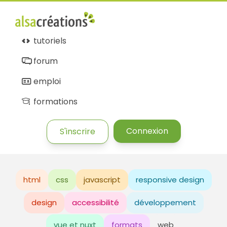
tutoriels
forum
emploi
formations
Connexion
S'inscrire
html
css
javascript
responsive design
design
accessibilité
développement
vue et nuxt
formats
web