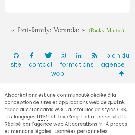
font-family: Veranda;
(Ricky Martin)
plan du
site
contact
formations
agence
Retou
web
en
haut
Alsacréations est une communauté dédiée à la
de
conception de sites et applications web de qualité,
page
grâce aux standards
W3C
, aux feuilles de styles
CSS
,
aux langages
HTML
et JavaScript, et à l'accessibilité.
Réalisé par l'agence web
Alsacreations.fr
·
À propos
et mentions légales
·
Données personnelles