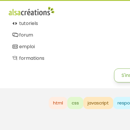
tutoriels
forum
emploi
formations
S'in
html
css
javascript
respo