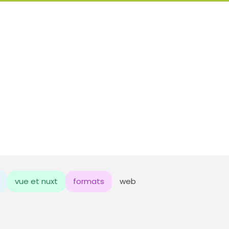
vue et nuxt
formats
web