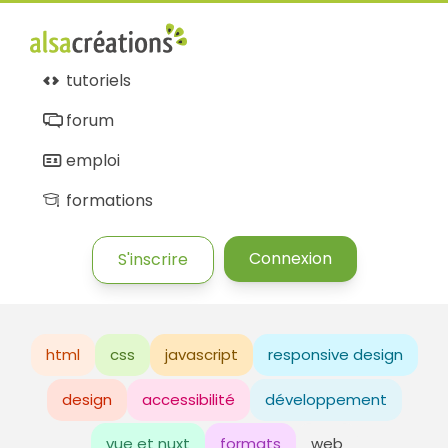
tutoriels
forum
emploi
formations
Connexion
S'inscrire
html
css
javascript
responsive design
design
accessibilité
développement
vue et nuxt
formats
web