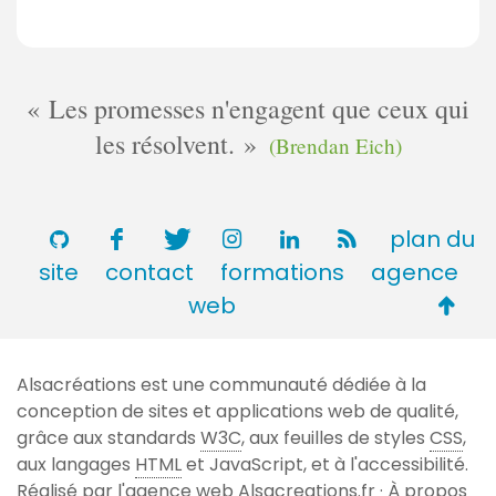
Les promesses n'engagent que ceux qui
les résolvent.
(Brendan Eich)
plan du
site
contact
formations
agence
Retou
web
en
haut
Alsacréations est une communauté dédiée à la
de
conception de sites et applications web de qualité,
page
grâce aux standards
W3C
, aux feuilles de styles
CSS
,
aux langages
HTML
et JavaScript, et à l'accessibilité.
Réalisé par l'agence web
Alsacreations.fr
·
À propos