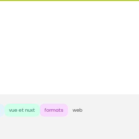
vue et nuxt
formats
web