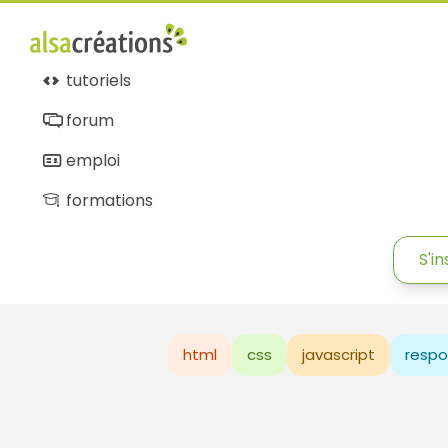
tutoriels
forum
emploi
formations
S'in
html
css
javascript
respo