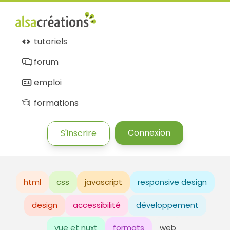
tutoriels
forum
emploi
formations
Connexion
S'inscrire
html
css
javascript
responsive design
design
accessibilité
développement
vue et nuxt
formats
web