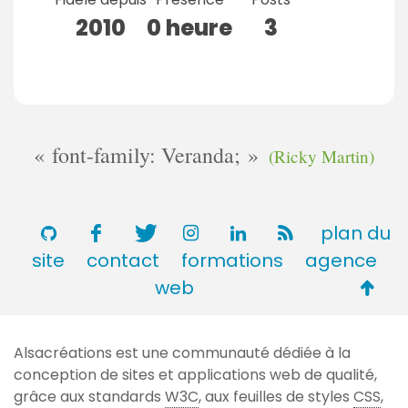
2010
0 heure
3
font-family: Veranda;
(Ricky Martin)
plan du
site
contact
formations
agence
Retou
web
en
haut
Alsacréations est une communauté dédiée à la
de
conception de sites et applications web de qualité,
page
grâce aux standards
W3C
, aux feuilles de styles
CSS
,