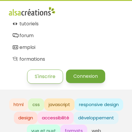
tutoriels
forum
emploi
formations
Connexion
S'inscrire
html
css
javascript
responsive design
design
accessibilité
développement
vue et nuxt
formats
web