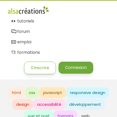
tutoriels
forum
emploi
formations
Connexion
S'inscrire
html
css
javascript
responsive design
design
accessibilité
développement
vue et nuxt
formats
web