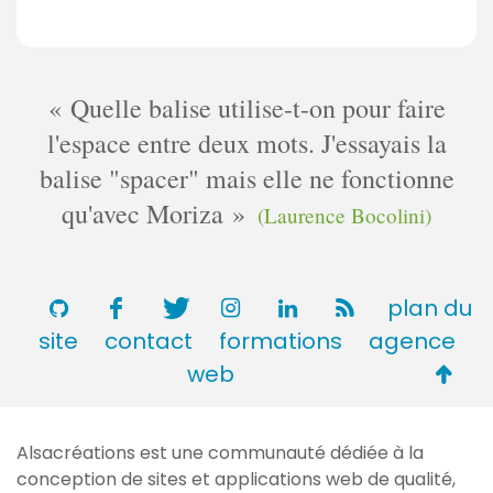
Quelle balise utilise-t-on pour faire
l'espace entre deux mots. J'essayais la
balise "spacer" mais elle ne fonctionne
qu'avec Moriza
(Laurence Bocolini)
plan du
site
contact
formations
agence
Retou
web
en
haut
Alsacréations est une communauté dédiée à la
de
conception de sites et applications web de qualité,