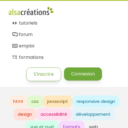
tutoriels
forum
emploi
formations
Connexion
S'inscrire
html
css
javascript
responsive design
design
accessibilité
développement
vue et nuxt
formats
web