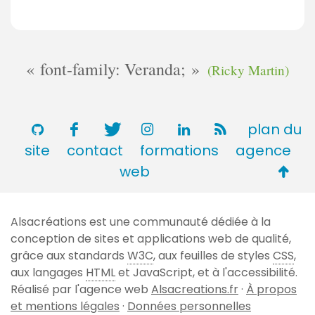
font-family: Veranda;
(Ricky Martin)
plan du
site
contact
formations
agence
Retou
web
en
haut
Alsacréations est une communauté dédiée à la
de
conception de sites et applications web de qualité,
page
grâce aux standards
W3C
, aux feuilles de styles
CSS
,
aux langages
HTML
et JavaScript, et à l'accessibilité.
Réalisé par l'agence web
Alsacreations.fr
·
À propos
et mentions légales
·
Données personnelles