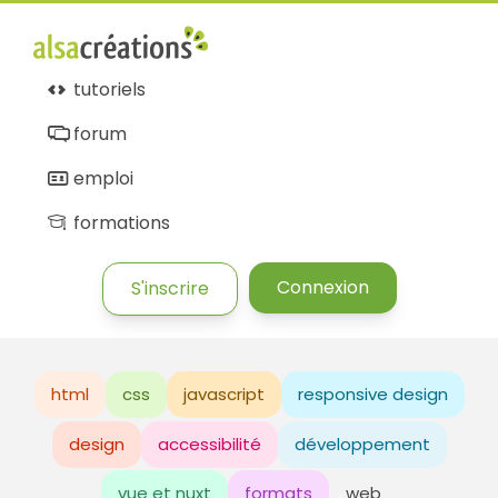
tutoriels
forum
emploi
formations
Connexion
S'inscrire
html
css
javascript
responsive design
design
accessibilité
développement
vue et nuxt
formats
web