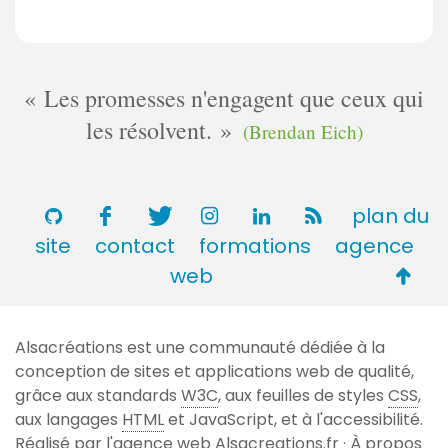
Les promesses n'engagent que ceux qui
les résolvent.
(Brendan Eich)
plan du
site
contact
formations
agence
Retou
web
en
haut
Alsacréations est une communauté dédiée à la
de
conception de sites et applications web de qualité,
page
grâce aux standards
W3C
, aux feuilles de styles
CSS
,
aux langages
HTML
et JavaScript, et à l'accessibilité.
Réalisé par l'agence web
Alsacreations.fr
·
À propos