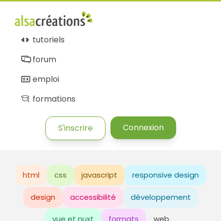
tutoriels
forum
emploi
formations
Connexion
S'inscrire
html
css
javascript
responsive design
design
accessibilité
développement
vue et nuxt
formats
web