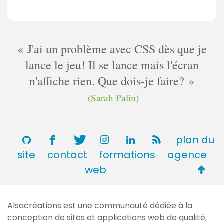
J'ai un problème avec CSS dès que je
lance le jeu! Il se lance mais l'écran
n'affiche rien. Que dois-je faire?
(Sarah Palin)
plan du
site
contact
formations
agence
Retou
web
en
haut
Alsacréations est une communauté dédiée à la
de
conception de sites et applications web de qualité,