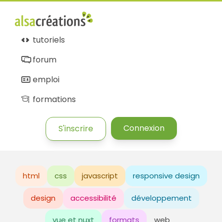
tutoriels
forum
emploi
formations
Connexion
S'inscrire
html
css
javascript
responsive design
design
accessibilité
développement
vue et nuxt
formats
web