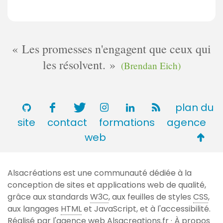
Les promesses n'engagent que ceux qui
les résolvent.
(Brendan Eich)
plan du
site
contact
formations
agence
Retou
web
en
haut
Alsacréations est une communauté dédiée à la
de
conception de sites et applications web de qualité,
page
grâce aux standards
W3C
, aux feuilles de styles
CSS
,
aux langages
HTML
et JavaScript, et à l'accessibilité.
Réalisé par l'agence web
Alsacreations.fr
·
À propos