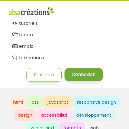
tutoriels
forum
emploi
formations
Connexion
S'inscrire
html
css
javascript
responsive design
design
accessibilité
développement
vue et nuxt
formats
web