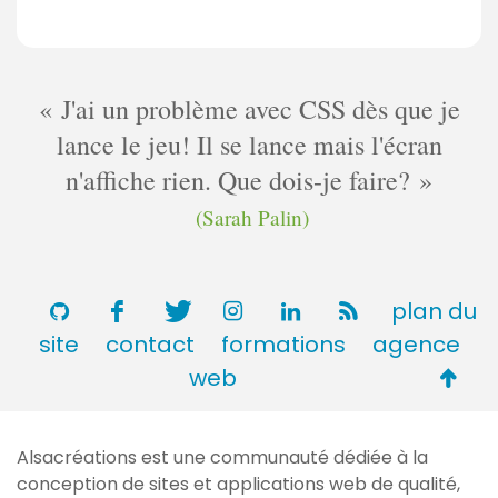
J'ai un problème avec CSS dès que je
lance le jeu! Il se lance mais l'écran
n'affiche rien. Que dois-je faire?
(Sarah Palin)
plan du
site
contact
formations
agence
Retou
web
en
haut
Alsacréations est une communauté dédiée à la
de
conception de sites et applications web de qualité,