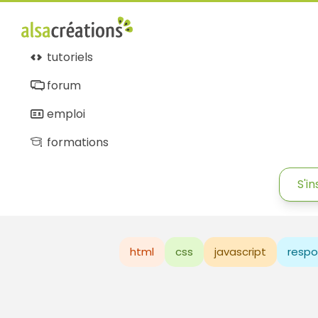
tutoriels
forum
emploi
formations
S'in
html
css
javascript
respo