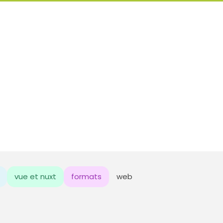
vue et nuxt
formats
web