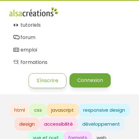
tutoriels
forum
emploi
formations
Connexion
S'inscrire
html
css
javascript
responsive design
design
accessibilité
développement
vue et nuxt
formats
web