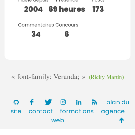
2004
69 heures
173
Commentaires
Concours
34
6
font-family: Veranda;
(Ricky Martin)
plan du
site
contact
formations
agence
Retou
web
en