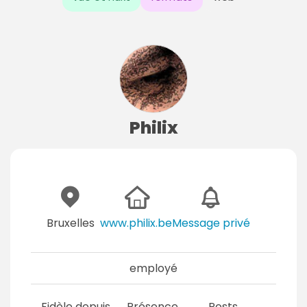
Philix
Bruxelles
www.philix.be
Message privé
employé
Fidèle depuis
Présence
Posts