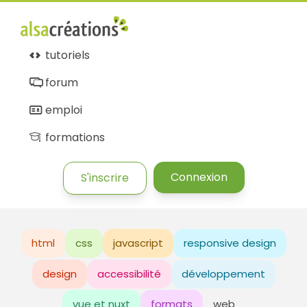
tutoriels
forum
emploi
formations
Connexion
S'inscrire
html
css
javascript
responsive design
design
accessibilité
développement
vue et nuxt
formats
web