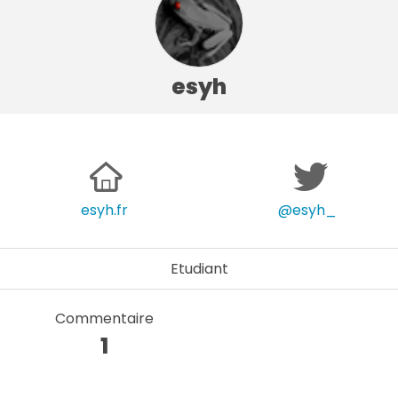
esyh
esyh.fr
@esyh_
Etudiant
Commentaire
1