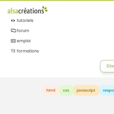
tutoriels
forum
emploi
formations
S'in
html
css
javascript
respo