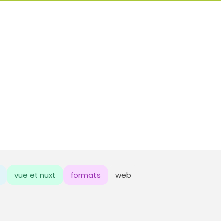
vue et nuxt
formats
web