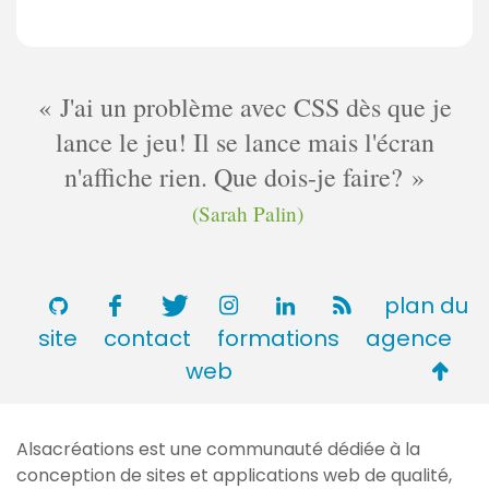
J'ai un problème avec CSS dès que je
lance le jeu! Il se lance mais l'écran
n'affiche rien. Que dois-je faire?
(Sarah Palin)
plan du
site
contact
formations
agence
Retou
web
en
haut
Alsacréations est une communauté dédiée à la
de
conception de sites et applications web de qualité,