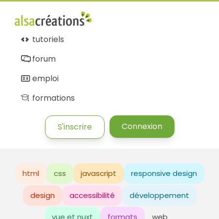
tutoriels
forum
emploi
formations
Connexion
S'inscrire
html
css
javascript
responsive design
design
accessibilité
développement
vue et nuxt
formats
web