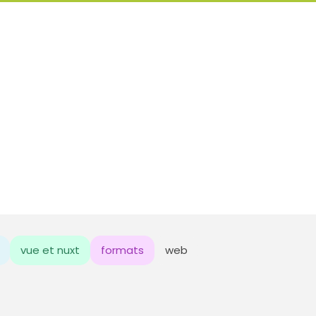
vue et nuxt
formats
web