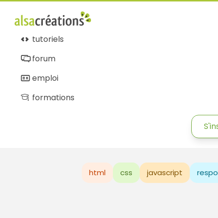
tutoriels
forum
emploi
formations
S'in
html
css
javascript
respo