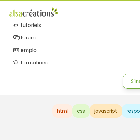
tutoriels
forum
emploi
formations
S'in
html
css
javascript
respo