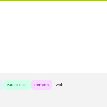
vue et nuxt
formats
web