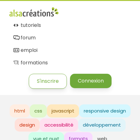
tutoriels
forum
emploi
formations
Connexion
S'inscrire
html
css
javascript
responsive design
design
accessibilité
développement
vue et nuxt
formats
web