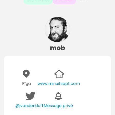
mob
Rīga
www.minuitsept.com
@jvanderkluft
Message privé