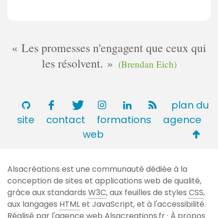
Les promesses n'engagent que ceux qui
les résolvent.
(Brendan Eich)
plan du
site
contact
formations
agence
Retou
web
en
haut
Alsacréations est une communauté dédiée à la
de
conception de sites et applications web de qualité,
page
grâce aux standards
W3C
, aux feuilles de styles
CSS
,
aux langages
HTML
et JavaScript, et à l'accessibilité.
Réalisé par l'agence web
Alsacreations.fr
·
À propos