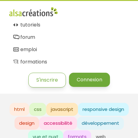
tutoriels
forum
emploi
formations
Connexion
S'inscrire
html
css
javascript
responsive design
design
accessibilité
développement
vue et nuxt
formats
web