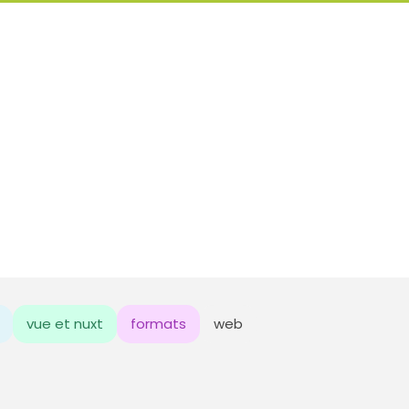
vue et nuxt
formats
web