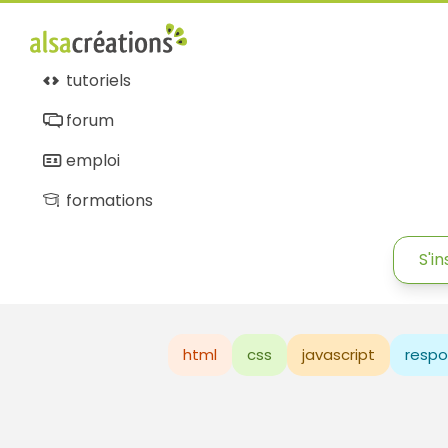
tutoriels
forum
emploi
formations
S'in
html
css
javascript
respo