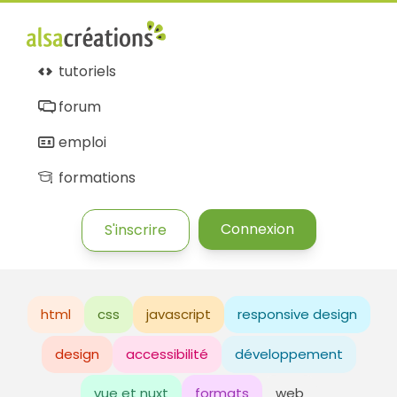
tutoriels
forum
emploi
formations
Connexion
S'inscrire
html
css
javascript
responsive design
design
accessibilité
développement
vue et nuxt
formats
web