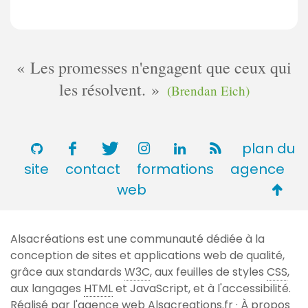
Les promesses n'engagent que ceux qui
les résolvent.
(Brendan Eich)
plan du
site
contact
formations
agence
Retou
web
en
haut
Alsacréations est une communauté dédiée à la
de
conception de sites et applications web de qualité,
page
grâce aux standards
W3C
, aux feuilles de styles
CSS
,
aux langages
HTML
et JavaScript, et à l'accessibilité.
Réalisé par l'agence web
Alsacreations.fr
·
À propos