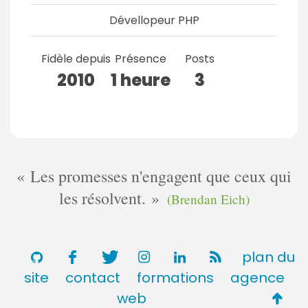
Dévellopeur PHP
Fidèle depuis
Présence
Posts
2010
1 heure
3
Les promesses n'engagent que ceux qui
les résolvent.
(Brendan Eich)
plan du
site
contact
formations
agence
Retou
web