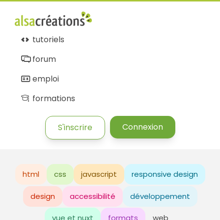
tutoriels
forum
emploi
formations
Connexion
S'inscrire
html
css
javascript
responsive design
design
accessibilité
développement
vue et nuxt
formats
web