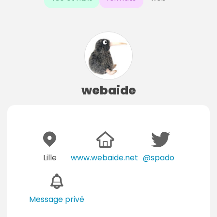
webaide
Lille
www.webaide.net
@spado
Message privé