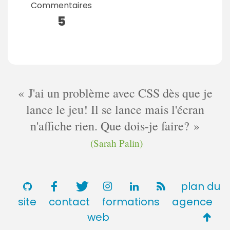
Commentaires
5
J'ai un problème avec CSS dès que je
lance le jeu! Il se lance mais l'écran
n'affiche rien. Que dois-je faire?
(Sarah Palin)
plan du
site
contact
formations
agence
Retou
web