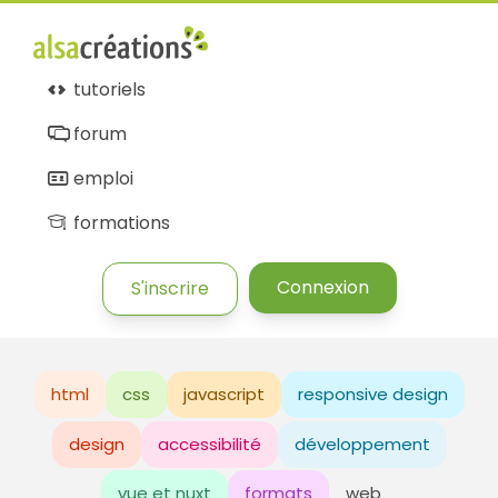
tutoriels
forum
emploi
formations
Connexion
S'inscrire
html
css
javascript
responsive design
design
accessibilité
développement
vue et nuxt
formats
web