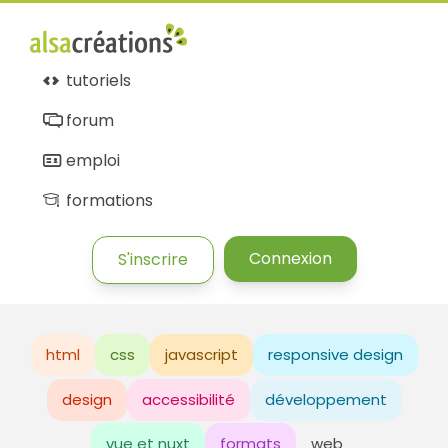
tutoriels
forum
emploi
formations
Connexion
S'inscrire
html
css
javascript
responsive design
design
accessibilité
développement
vue et nuxt
formats
web