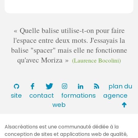
Quelle balise utilise-t-on pour faire
l'espace entre deux mots. J'essayais la
balise "spacer" mais elle ne fonctionne
qu'avec Moriza
(Laurence Bocolini)
plan du
site
contact
formations
agence
Retou
web
en
haut
Alsacréations est une communauté dédiée à la
de
conception de sites et applications web de qualité,