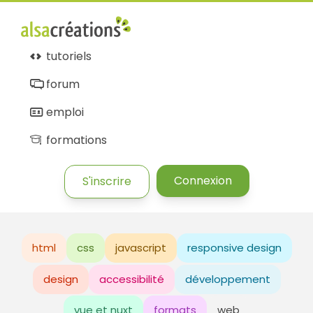
tutoriels
forum
emploi
formations
Connexion
S'inscrire
html
css
javascript
responsive design
design
accessibilité
développement
vue et nuxt
formats
web