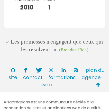
2010
1
Les promesses n'engagent que ceux qui
les résolvent.
(Brendan Eich)
plan du
site
contact
formations
agence
Retou
web
en
haut
Alsacréations est une communauté dédiée à la
de
conception de sites et applications web de qualité,