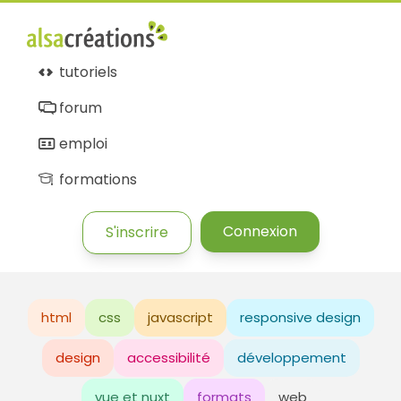
tutoriels
forum
emploi
formations
Connexion
S'inscrire
html
css
javascript
responsive design
design
accessibilité
développement
vue et nuxt
formats
web