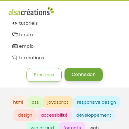
tutoriels
forum
emploi
formations
Connexion
S'inscrire
html
css
javascript
responsive design
design
accessibilité
développement
vue et nuxt
formats
web