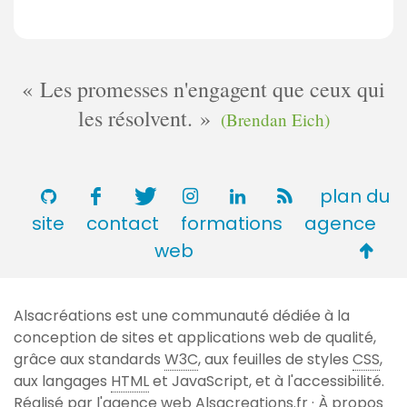
Les promesses n'engagent que ceux qui
les résolvent.
(Brendan Eich)
plan du
site
contact
formations
agence
Retou
web
en
haut
Alsacréations est une communauté dédiée à la
de
conception de sites et applications web de qualité,
page
grâce aux standards
W3C
, aux feuilles de styles
CSS
,
aux langages
HTML
et JavaScript, et à l'accessibilité.
Réalisé par l'agence web
Alsacreations.fr
·
À propos